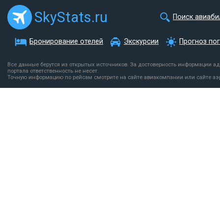
SkyStats.ru
Поиск авиаби
Бронирование отелей
Экскурсии
Прогноз по
Все данные берутся из открытых источников. За достоверность информации а
портала ответственность не несет.
Точную информацию по рейсам смотрите на сайте авиакомпании или сайте аэ