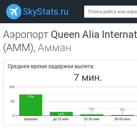
SkyStats.ru
Аэропорт
Queen Alia Internat
(AMM),
Амман
Среднее время задержки вылета:
7 мин.
100
74%
50
5%
5%
3%
3%
14%
0
вовремя
до 15 мин.
15-30 мин.
30-60 мин.