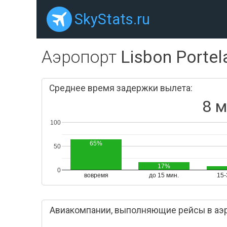
SkyStats.ru
Аэропорт
Lisbon Portel
Среднее время задержки вылета:
8 м
100
65%
50
17%
0
вовремя
до 15 мин.
15-
Авиакомпании, выполняющие рейсы в аэро