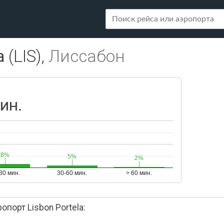
a
(LIS),
Лиссабон
ин.
8%
8%
5%
5%
2%
2%
30 мин.
30-60 мин.
> 60 мин.
порт Lisbon Portela: