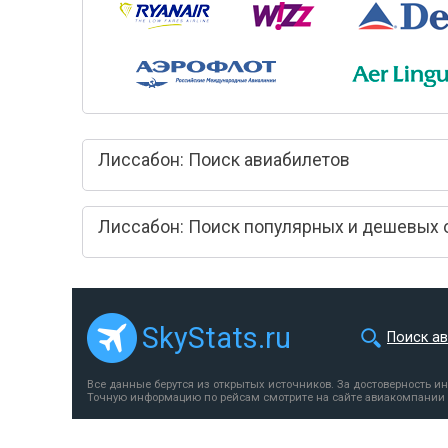
Лиссабон: Поиск авиабилетов
Лиссабон: Поиск популярных и дешевых 
SkyStats.ru
Поиск а
Все данные берутся из открытых источников. За достоверность и
Точную информацию по рейсам смотрите на сайте авиакомпании 