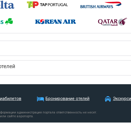
отелей
виабилетов
Бронирование отелей
Экскурс
нформации администрация портала ответственность не несет.
или сайте аэропорта.