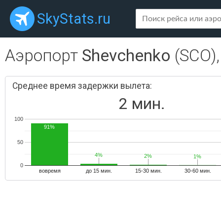
SkyStats.ru
Аэропорт
Shevchenko
(SCO)
Среднее время задержки вылета:
2 мин.
100
91%
50
4%
4%
2%
2%
1%
1%
0
вовремя
до 15 мин.
15-30 мин.
30-60 мин.