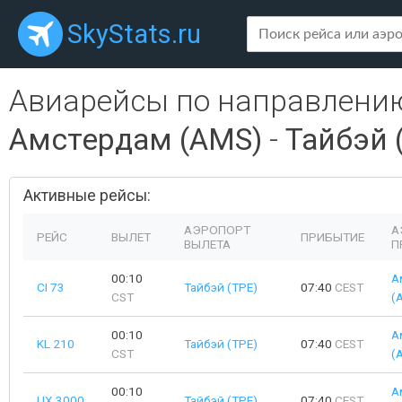
SkyStats.ru
Авиарейсы по направлени
Амстердам (AMS)
-
Тайбэй 
Активные рейсы:
АЭРОПОРТ
А
РЕЙС
ВЫЛЕТ
ПРИБЫТИЕ
ВЫЛЕТА
П
00:10
А
CI 73
Тайбэй (TPE)
07:40
CEST
CST
(
00:10
А
KL 210
Тайбэй (TPE)
07:40
CEST
CST
(
00:10
А
UX 3000
Тайбэй (TPE)
07:40
CEST