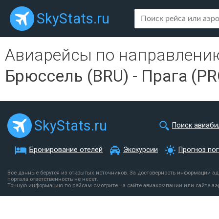
SkyStats.ru
Авиарейсы по направлени
Брюссель (BRU)
-
Прага (PR
SkyStats.ru
Поиск авиаби
Бронирование отелей
Экскурсии
Прогноз по
Все данные берутся из открытых источников. За достоверность информации а
портала ответственность не несет.
Точную информацию по рейсам смотрите на сайте авиакомпании или сайте аэ