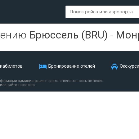
лению
Брюссель (BRU)
-
Монр
виабилетов
Бронирование отелей
Экскурс
нформации администрация портала ответственность не несет.
или сайте аэропорта.