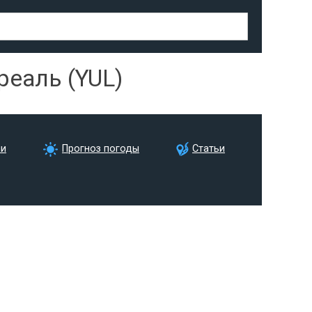
еаль (YUL)
ии
Прогноз погоды
Статьи