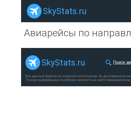
SkyStats.ru
Авиарейсы по направ
SkyStats.ru
Поиск а
Все данные берутся из открытых источников. За достоверность и
Точную информацию по рейсам смотрите на сайте авиакомпании 