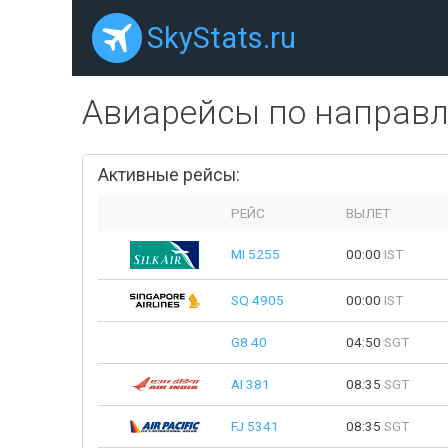
SkyStats.ru
Авиарейсы по направ
Активные рейсы:
РЕЙС
ВЫЛЕТ
MI 5255
00:00
IST
SQ 4905
00:00
IST
G8 40
04:50
SGT
AI 381
08:35
SGT
FJ 5341
08:35
SGT