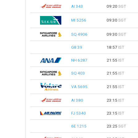
AI 343
09:20
SGT
MI 5256
09:30
SGT
SQ 4906
09:30
SGT
G8 39
18:57
IST
NH 6287
21:55
IST
SQ 403
21:55
IST
VA 5695
21:55
IST
AI 380
23:15
IST
FJ 5340
23:15
IST
6E 1215
23:25
SGT