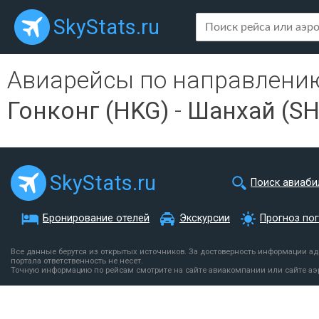
SkyStats.ru
Авиарейсы по направлени
Гонконг (HKG)
-
Шанхай (SH
SkyStats.ru
Поиск авиаби
Бронирование отелей
Экскурсии
Прогноз по
Все данные берутся из открытых источников. За достоверность информации а
портала ответственность не несет.
Точную информацию по рейсам смотрите на сайте авиакомпании или сайте аэ