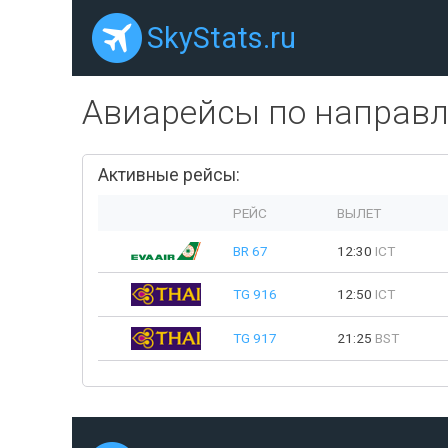
SkyStats.ru
Авиарейсы по направ
Активные рейсы:
РЕЙС
ВЫЛЕТ
BR 67
12:30
ICT
TG 916
12:50
ICT
TG 917
21:25
BST