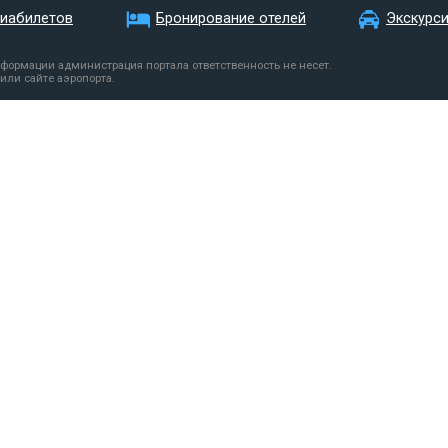
виабилетов
Бронирование отелей
Экскурс
нформации администрация портала ответственность не несет.
или сайте аэропорта.