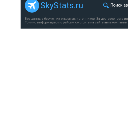
SkyStats.ru
Поиск а
Все данные берутся из открытых источников. За достоверность и
Точную информацию по рейсам смотрите на сайте авиакомпании 