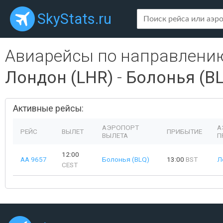
SkyStats.ru
Авиарейсы по направлени
Лондон (LHR)
-
Болонья (BL
Активные рейсы:
АЭРОПОРТ
А
РЕЙС
ВЫЛЕТ
ПРИБЫТИЕ
ВЫЛЕТА
П
12:00
AA 9657
Болонья (BLQ)
13:00
BST
Л
CEST