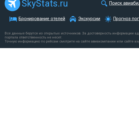
SkyStats.ru
Поиск авиаби
Бронирование отелей
Экскурсии
Прогноз по
Все данные берутся из открытых источников. За достоверность информации а
портала ответственность не несет.
Точную информацию по рейсам смотрите на сайте авиакомпании или сайте аэ