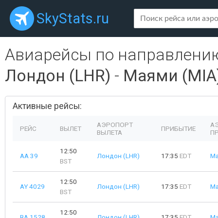
SkyStats.ru
Авиарейсы по направлени
Лондон (LHR)
-
Маями (MIA
Активные рейсы:
АЭРОПОРТ
А
РЕЙС
ВЫЛЕТ
ПРИБЫТИЕ
ВЫЛЕТА
П
12:50
AA 39
Лондон (LHR)
17:35
EDT
Ма
BST
12:50
AY 4029
Лондон (LHR)
17:35
EDT
Ма
BST
12:50
BA 1528
Лондон (LHR)
17:35
EDT
Ма