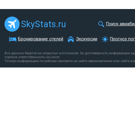
SkyStats.ru
Поиск авиаби
Бронирование отелей
Экскурсии
Прогноз по
Все данные берутся из открытых источников. За достоверность информации а
портала ответственность не несет.
Точную информацию по рейсам смотрите на сайте авиакомпании или сайте аэ