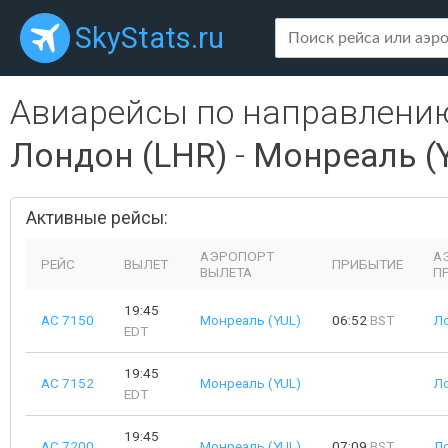
SkyStats.ru
Авиарейсы по направлени
Лондон (LHR)
-
Монреаль (
Активные рейсы:
АЭРОПОРТ
А
РЕЙС
ВЫЛЕТ
ПРИБЫТИЕ
ВЫЛЕТА
П
19:45
AC 7150
Монреаль (YUL)
06:52
BST
Ло
EDT
19:45
AC 7152
Монреаль (YUL)
Ло
EDT
19:45
AC 7200
Монреаль (YUL)
07:09
BST
Ло