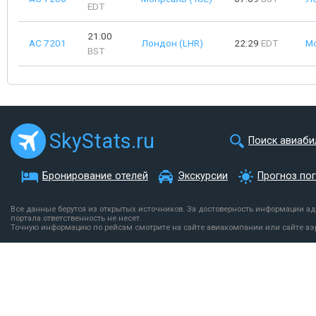
EDT
21:00
AC 7201
Лондон (LHR)
22:29
EDT
Мо
BST
SkyStats.ru
Поиск авиаби
Бронирование отелей
Экскурсии
Прогноз по
Все данные берутся из открытых источников. За достоверность информации а
портала ответственность не несет.
Точную информацию по рейсам смотрите на сайте авиакомпании или сайте аэ