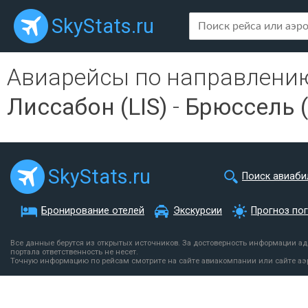
SkyStats.ru
Авиарейсы по направлени
Лиссабон (LIS)
-
Брюссель 
SkyStats.ru
Поиск авиаби
Бронирование отелей
Экскурсии
Прогноз по
Все данные берутся из открытых источников. За достоверность информации а
портала ответственность не несет.
Точную информацию по рейсам смотрите на сайте авиакомпании или сайте аэ