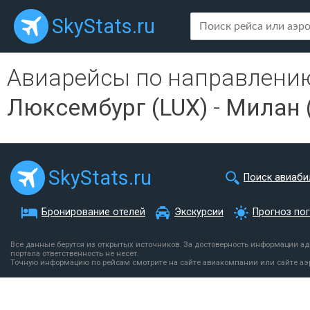
SkyStats.ru
Авиарейсы по направлени
Люксембург (LUX)
-
Милан (
SkyStats.ru
Поиск авиаби
Бронирование отелей
Экскурсии
Прогноз по
Все данные берутся из открытых источников. За достоверность информации а
портала ответственность не несет.
Точную информацию по рейсам смотрите на сайте авиакомпании или сайте аэ