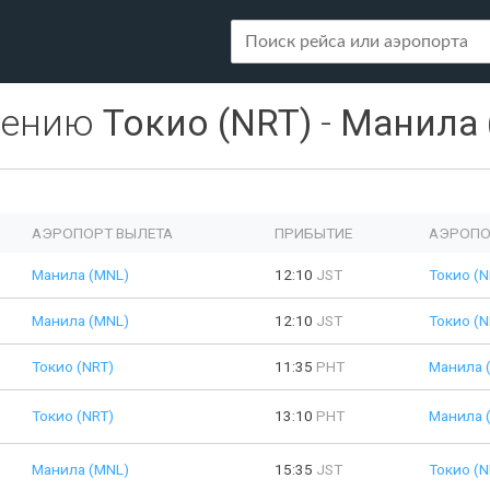
лению
Токио (NRT)
-
Манила 
АЭРОПОРТ ВЫЛЕТА
ПРИБЫТИЕ
АЭРОПО
Манила (MNL)
12:10
JST
Токио (N
Манила (MNL)
12:10
JST
Токио (N
Токио (NRT)
11:35
PHT
Манила 
Токио (NRT)
13:10
PHT
Манила 
Манила (MNL)
15:35
JST
Токио (N