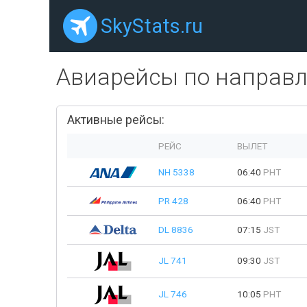
SkyStats.ru
Авиарейсы по направ
Активные рейсы:
РЕЙС
ВЫЛЕТ
NH 5338
06:40
PHT
PR 428
06:40
PHT
DL 8836
07:15
JST
JL 741
09:30
JST
JL 746
10:05
PHT