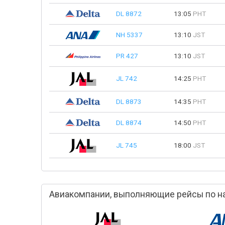
DL 8872
13:05
PHT
NH 5337
13:10
JST
PR 427
13:10
JST
JL 742
14:25
PHT
DL 8873
14:35
PHT
DL 8874
14:50
PHT
JL 745
18:00
JST
Авиакомпании, выполняющие рейсы по на