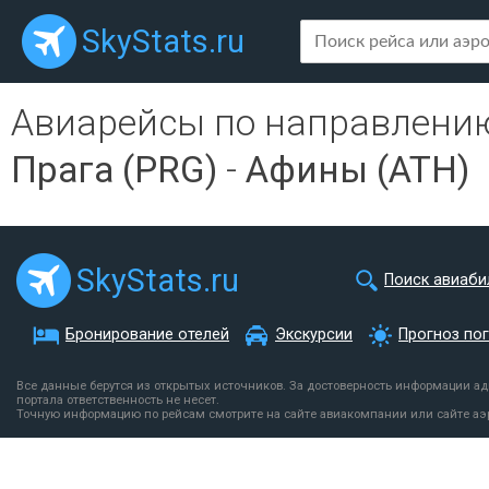
SkyStats.ru
Авиарейсы по направлени
Прага (PRG)
-
Афины (ATH)
SkyStats.ru
Поиск авиаби
Бронирование отелей
Экскурсии
Прогноз по
Все данные берутся из открытых источников. За достоверность информации а
портала ответственность не несет.
Точную информацию по рейсам смотрите на сайте авиакомпании или сайте аэ