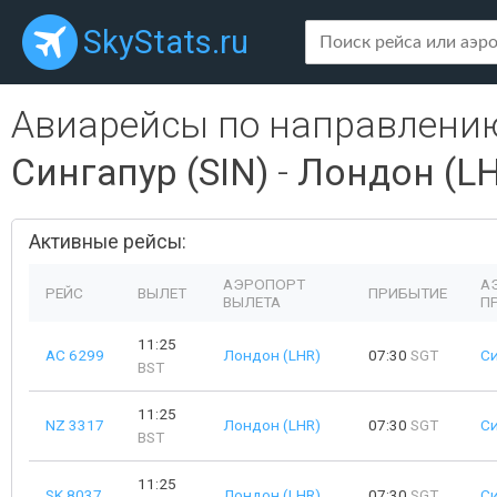
SkyStats.ru
Авиарейсы по направлени
Сингапур (SIN)
-
Лондон (L
Активные рейсы:
АЭРОПОРТ
А
РЕЙС
ВЫЛЕТ
ПРИБЫТИЕ
ВЫЛЕТА
П
11:25
AC 6299
Лондон (LHR)
07:30
SGT
Си
BST
11:25
NZ 3317
Лондон (LHR)
07:30
SGT
Си
BST
11:25
SK 8037
Лондон (LHR)
07:30
SGT
Си