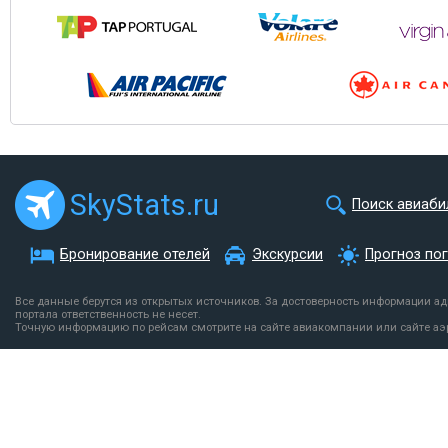
SkyStats.ru
Поиск авиаби
Бронирование отелей
Экскурсии
Прогноз по
Все данные берутся из открытых источников. За достоверность информации а
портала ответственность не несет.
Точную информацию по рейсам смотрите на сайте авиакомпании или сайте аэ