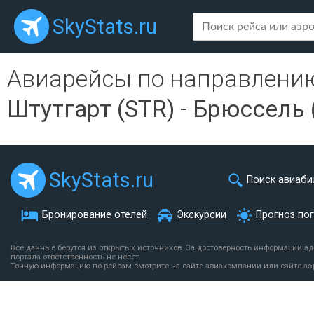
SkyStats.ru
Авиарейсы по направлени
Штутгарт (STR)
-
Брюссель 
SkyStats.ru
Поиск авиаби
Бронирование отелей
Экскурсии
Прогноз по
Все данные берутся из открытых источников. За достоверность информации а
портала ответственность не несет.
Точную информацию по рейсам смотрите на сайте авиакомпании или сайте аэ