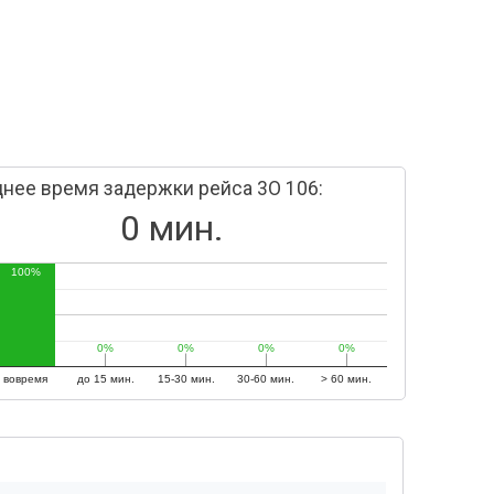
нее время задержки рейса 3O 106:
0 мин.
100%
0%
0%
0%
0%
0%
0%
0%
0%
вовремя
до 15 мин.
15-30 мин.
30-60 мин.
> 60 мин.