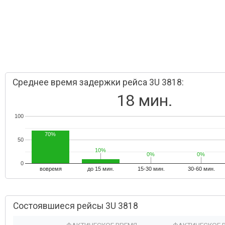
Среднее время задержки рейса 3U 3818:
18 мин.
100
70%
50
10%
10%
0%
0%
0%
0%
0
вовремя
до 15 мин.
15-30 мин.
30-60 мин.
Состоявшиеся рейсы 3U 3818