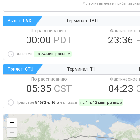
* В точке вылета и прибытия ука
Вылет: LAX
Терминал: TBIT
По рассписанию:
Фактическое 
00:00
PDT
23:36
Вылетел
на 24 мин. раньше
Прилет: CTU
Терминал: T1
По рассписанию
Фактическое 
05:35
CST
04:23
Прилетел
54632 ч. 46 мин.
назад
на 1 ч. 12 мин. раньше
+
−