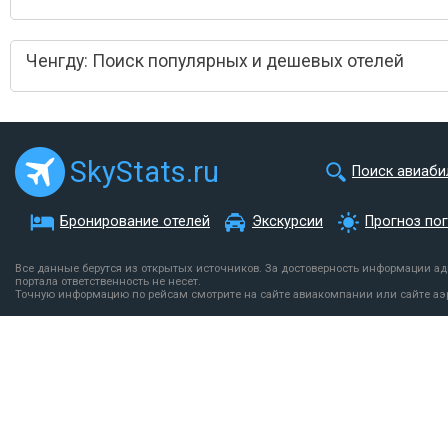
Ченгду: Поиск популярных и дешевых отелей
SkyStats.ru
Поиск авиаби
Бронирование отелей
Экскурсии
Прогноз по
Все данные берутся из открытых источников. За достоверность информации а
портала ответственность не несет.
Точную информацию по рейсам смотрите на сайте авиакомпании или сайте аэ