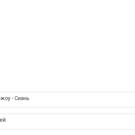
жоу - Сиань
лей