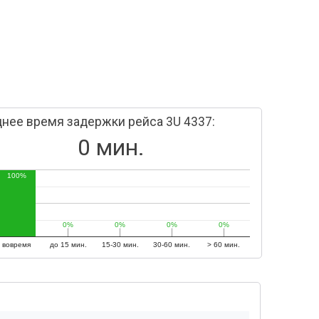
нее время задержки рейса 3U 4337:
0 мин.
100%
0%
0%
0%
0%
0%
0%
0%
0%
вовремя
до 15 мин.
15-30 мин.
30-60 мин.
> 60 мин.