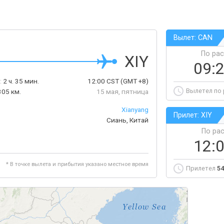
Вылет: CAN
По ра
XIY
09:
:
2 ч. 35 мин.
12:00
CST
(GMT +8)
Вылетел по
305 км.
15 мая, пятница
Xianyang
Прилет: XIY
Сиань, Китай
По ра
12:
* В точке вылета и прибытия указано местное время
Прилетел
54