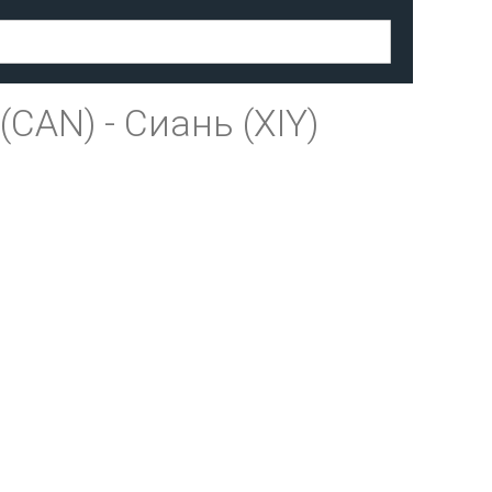
(CAN)
-
Сиань (XIY)