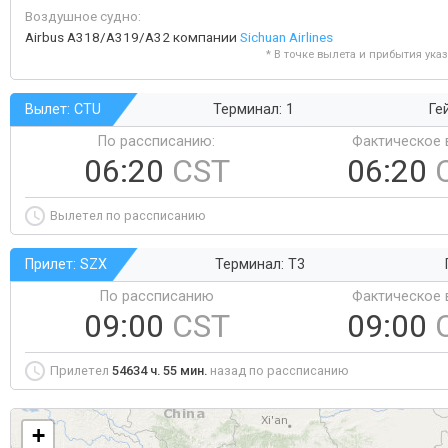
Воздушное судно:
Airbus A318/A319/A32 компании
Sichuan Airlines
* В точке вылета и прибытия ука
Вылет: CTU
Терминал: 1
Ге
По рассписанию:
Фактическое 
06:20
CST
06:20
Вылетел по рассписанию
Прилет: SZX
Терминал: T3
По рассписанию
Фактическое 
09:00
CST
09:00
Прилетел
54634 ч. 55 мин.
назад по рассписанию
+