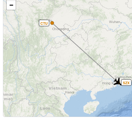
−
CTU
SZX