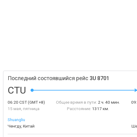
Последний состоявшийся рейс
3U 8701
CTU
06:20
CST
(GMT +8)
Общее время в пути:
2 ч. 40 мин.
09
15 мая, пятница
Расстояние:
1317 км.
Shuangliu
Ченгду, Китай
Ше