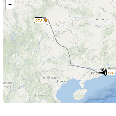
−
CTU
SZX