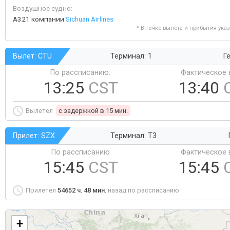
Воздушное судно:
A321 компании
Sichuan Airlines
* В точке вылета и прибытия ука
Вылет: CTU
Терминал: 1
Ге
По рассписанию:
Фактическое 
13:25
CST
13:40
Вылетел
c задержкой в 15 мин.
Прилет: SZX
Терминал: T3
По рассписанию
Фактическое 
15:45
CST
15:45
Прилетел
54652 ч. 48 мин.
назад по рассписанию
+