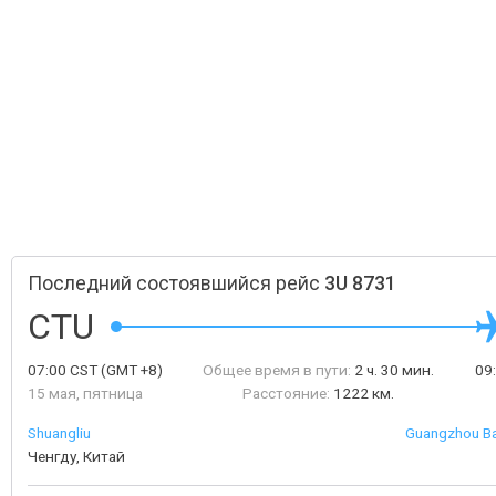
Последний состоявшийся рейс
3U 8731
CTU
07:00
CST
(GMT +8)
Общее время в пути:
2 ч. 30 мин.
09
15 мая, пятница
Расстояние:
1222 км.
Shuangliu
Guangzhou Bai
Ченгду, Китай