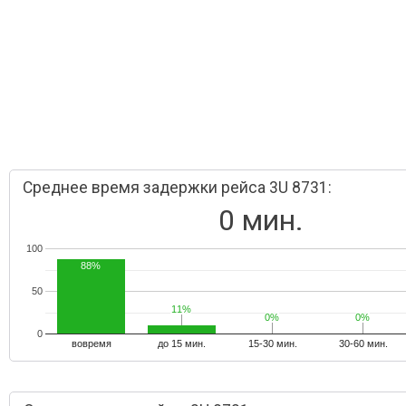
Среднее время задержки рейса 3U 8731:
0 мин.
100
88%
50
11%
11%
0%
0%
0%
0%
0
вовремя
до 15 мин.
15-30 мин.
30-60 мин.