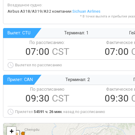
Воздушное судно:
Airbus A318/A319/A32 компании
Sichuan Airlines
* В точке вылета и прибытия ука
Вылет: CTU
Терминал: 1
Ге
По рассписанию:
Фактическое 
07:00
CST
07:00
Вылетел по рассписанию
Прилет: CAN
Терминал: 2
По рассписанию
Фактическое 
09:30
CST
09:30
Прилетел
54591 ч. 26 мин.
назад по рассписанию
+
CTU