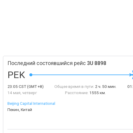
Последний состоявшийся рейс
3U 8898
PEK
23:05
CST
(GMT +8)
Общее время в пути:
2 ч. 50 мин.
01
14 мая, четверг
Расстояние:
1555 км.
Beijing Capital International
Пекин, Китай