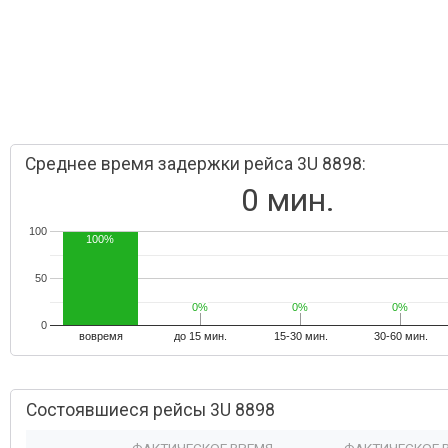
Среднее время задержки рейса 3U 8898:
0 мин.
100
100%
50
0%
0%
0%
0%
0%
0%
0
вовремя
до 15 мин.
15-30 мин.
30-60 мин.
Состоявшиеся рейсы 3U 8898