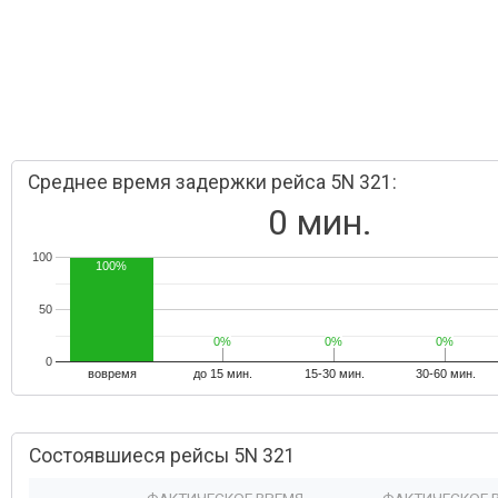
Среднее время задержки рейса 5N 321:
0 мин.
100
100%
50
0%
0%
0%
0%
0%
0%
0
вовремя
до 15 мин.
15-30 мин.
30-60 мин.
Состоявшиеся рейсы 5N 321