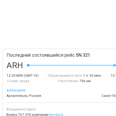
Последний состоявшийся рейс
5N 321
ARH
12:20
MSK
(GMT +3)
Общее время в пути:
1 ч. 30 мин.
13
13 мая, среда
Расстояние:
756 км.
Arkhangelsk
Архангельск, Россия
Санкт-Пе
Воздушное судно:
Boeing 737 5Y0 компании
Nordavia