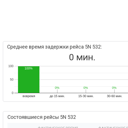
Среднее время задержки рейса 5N 532:
0 мин.
100
100%
50
0%
0%
0%
0%
0%
0%
0
вовремя
до 15 мин.
15-30 мин.
30-60 мин.
Состоявшиеся рейсы 5N 532