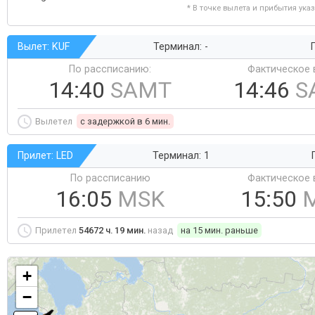
* В точке вылета и прибытия ука
Вылет: KUF
Терминал: -
Г
По рассписанию:
Фактическое 
14:40
SAMT
14:46
S
Вылетел
c задержкой в 6 мин.
Прилет: LED
Терминал: 1
По рассписанию
Фактическое 
16:05
MSK
15:50
Прилетел
54672 ч. 19 мин.
назад
на 15 мин. раньше
+
−