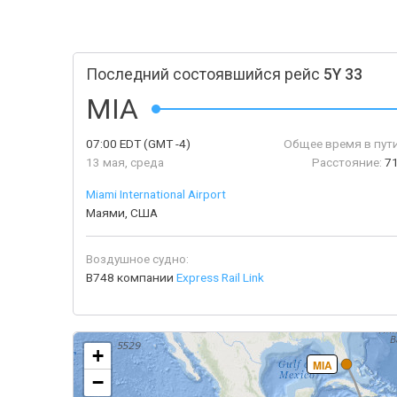
Последний состоявшийся рейс
5Y 33
MIA
07:00
EDT
(GMT -4)
Общее время в пути
13 мая, среда
Расстояние:
7
Miami International Airport
Маями, США
Воздушное судно:
B748 компании
Express Rail Link
+
MIA
−