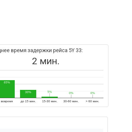
нее время задержки рейса 5Y 33:
2 мин.
65%
5%
5%
30%
0%
0%
0%
0%
вовремя
до 15 мин.
15-30 мин.
30-60 мин.
> 60 мин.