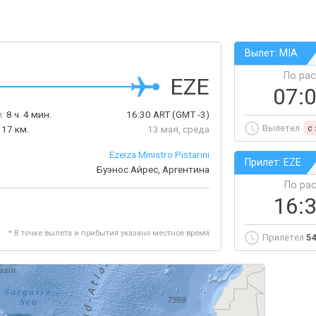
Вылет: MIA
По ра
EZE
07:
:
8 ч. 4 мин.
16:30
ART
(GMT -3)
Вылетел
c
117 км.
13 мая, среда
Ezeiza Ministro Pistarini
Прилет: EZE
Буэнос Айрес, Аргентина
По ра
16:
* В точке вылета и прибытия указано местное время
Прилетел
54