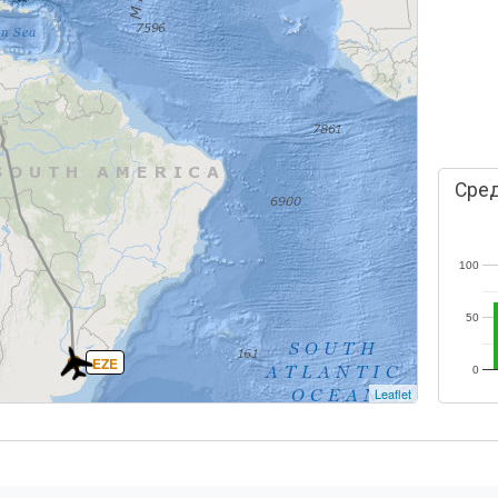
Сред
100
50
EZE
0
Leaflet