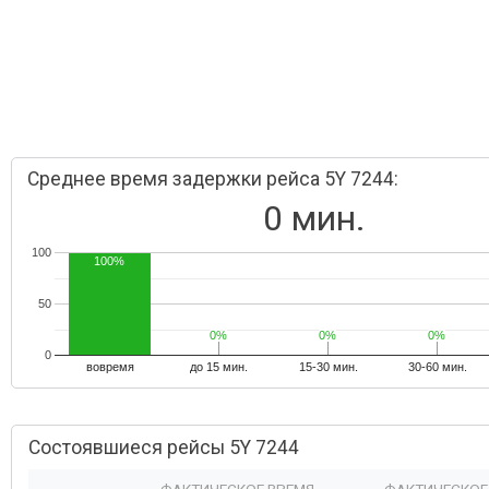
Среднее время задержки рейса 5Y 7244:
0 мин.
100
100%
50
0%
0%
0%
0%
0%
0%
0
вовремя
до 15 мин.
15-30 мин.
30-60 мин.
Состоявшиеся рейсы 5Y 7244