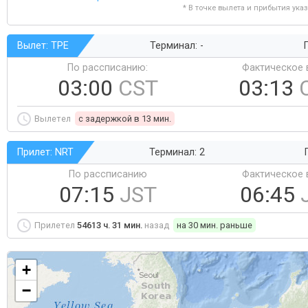
* В точке вылета и прибытия ука
Вылет: TPE
Терминал: -
Г
По рассписанию:
Фактическое 
03:00
CST
03:13
Вылетел
c задержкой в 13 мин.
Прилет: NRT
Терминал: 2
По рассписанию
Фактическое 
07:15
JST
06:45
Прилетел
54613 ч. 31 мин.
назад
на 30 мин. раньше
+
−