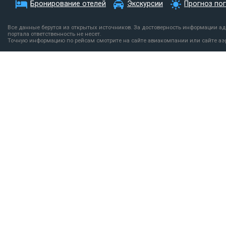
Бронирование отелей
Экскурсии
Прогноз по
Все данные берутся из открытых источников. За достоверность информации а
портала ответственность не несет.
Точную информацию по рейсам смотрите на сайте авиакомпании или сайте аэ