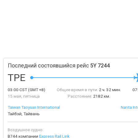
Последний состоявшийся рейс
5Y 7244
TPE
03:00
CST
(GMT +8)
Общее время в пути:
2 ч. 32 мин.
07
15 мая, пятница
Расстояние:
2182 км.
Taiwan Taoyuan International
Narita In
Тайбэй, Тайвань
Воздушное судно:
B744 компании
Express Rail Link