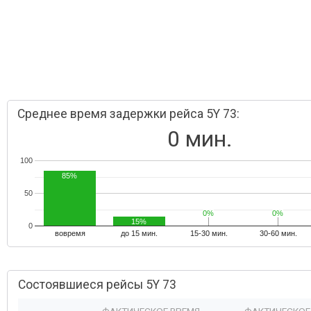
Среднее время задержки рейса 5Y 73:
0 мин.
100
85%
50
0%
0%
0%
0%
15%
0
вовремя
до 15 мин.
15-30 мин.
30-60 мин.
Состоявшиеся рейсы 5Y 73