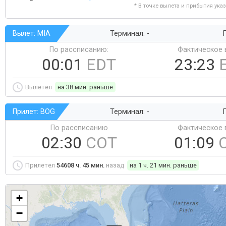
* В точке вылета и прибытия ука
Вылет: MIA
Терминал: -
Г
По рассписанию:
Фактическое 
00:01
EDT
23:23
Вылетел
на 38 мин. раньше
Прилет: BOG
Терминал: -
Г
По рассписанию
Фактическое 
02:30
COT
01:09
Прилетел
54608 ч. 45 мин.
назад
на 1 ч. 21 мин. раньше
+
−