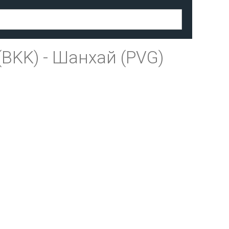
(BKK)
-
Шанхай (PVG)