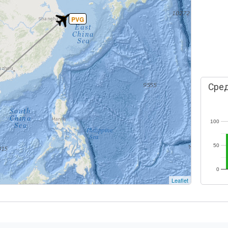
PVG
Сред
100
50
0
Leaflet