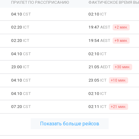
ПРИЛЕТ ПО РАССПРИСАНИЮ
ФАКТИЧЕСКОЕ ВРЕМЯ В
04:10
CST
02:10
ICT
02:20
ICT
19:47
AEST
+2 мин.
02:20
ICT
19:54
AEST
+9 мин.
04:10
CST
02:10
ICT
23:00
ICT
21:05
AEDT
+30 мин.
04:10
CST
23:05
ICT
+10 мин.
04:10
CST
02:10
ICT
07:20
CST
02:11
ICT
+21 мин.
Показать больше рейсов