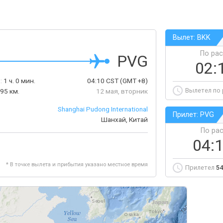
Вылет: BKK
По ра
PVG
02:
:
1 ч. 0 мин.
04:10
CST
(GMT +8)
Вылетел по
95 км.
12 мая, вторник
Shanghai Pudong International
Прилет: PVG
Шанхай, Китай
По ра
04:
* В точке вылета и прибытия указано местное время
Прилетел
54