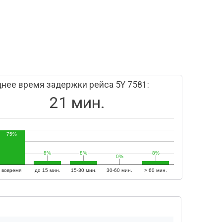
нее время задержки рейса 5Y 7581:
21 мин.
75%
8%
8%
8%
8%
8%
8%
0%
0%
вовремя
до 15 мин.
15-30 мин.
30-60 мин.
> 60 мин.