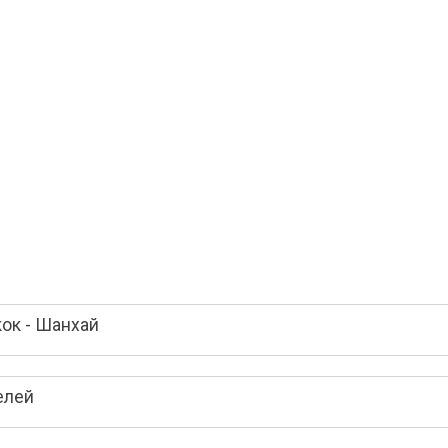
ок - Шанхай
елей