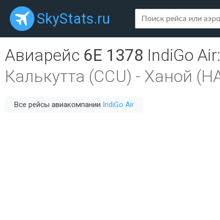
SkyStats.ru
Авиарейс
6E 1378
IndiGo Air
Калькутта (CCU)
-
Ханой (H
Все рейсы авиакомпании
IndiGo Air