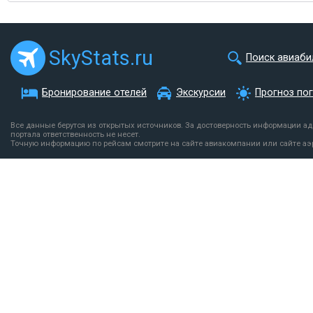
SkyStats.ru
Поиск авиаби
Бронирование отелей
Экскурсии
Прогноз по
Все данные берутся из открытых источников. За достоверность информации а
портала ответственность не несет.
Точную информацию по рейсам смотрите на сайте авиакомпании или сайте аэ