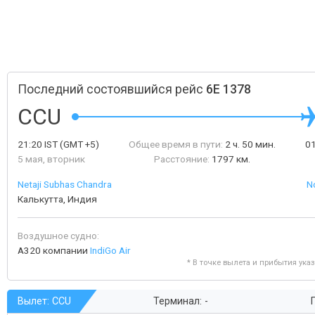
Последний состоявшийся рейс
6E 1378
CCU
21:20
IST
(GMT +5)
Общее время в пути:
2 ч. 50 мин.
0
5 мая, вторник
Расстояние:
1797 км.
Netaji Subhas Chandra
No
Калькутта, Индия
Воздушное судно:
A320 компании
IndiGo Air
* В точке вылета и прибытия ука
Вылет: CCU
Терминал: -
Г