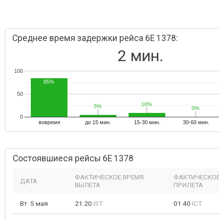
Среднее время задержки рейса 6E 1378:
2 мин.
100
85%
50
10%
10%
5%
5%
0%
0%
0
вовремя
до 15 мин.
15-30 мин.
30-60 мин.
Состоявшиеся рейсы 6E 1378
ФАКТИЧЕСКОЕ ВРЕМЯ
ФАКТИЧЕСКОЕ
ДАТА
ВЫЛЕТА
ПРИЛЕТА
Вт. 5 мая
21:20
IST
01:40
ICT