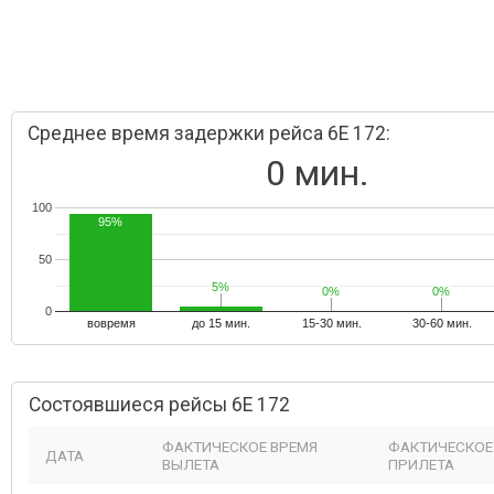
Среднее время задержки рейса 6E 172:
0 мин.
100
95%
50
5%
5%
0%
0%
0%
0%
0
вовремя
до 15 мин.
15-30 мин.
30-60 мин.
Состоявшиеся рейсы 6E 172
ФАКТИЧЕСКОЕ ВРЕМЯ
ФАКТИЧЕСКОЕ
ДАТА
ВЫЛЕТА
ПРИЛЕТА