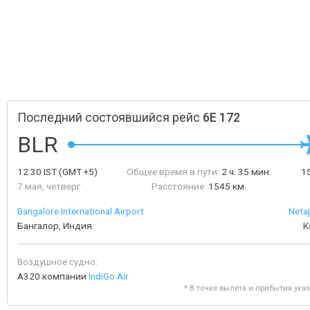
Последний состоявшийся рейс
6E 172
BLR
12:30
IST
(GMT +5)
Общее время в пути:
2 ч. 35 мин.
1
7 мая, четверг
Расстояние:
1545 км.
Bangalore International Airport
Neta
Бангалор, Индия
К
Воздушное судно:
A320 компании
IndiGo Air
* В точке вылета и прибытия ука