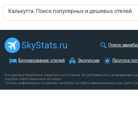
Калькутта: Поиск популярных и дешевых отелей
SkyStats.ru
Поиск авиаби
Бронирование отелей
Экскурсии
Прогноз по
Все данные берутся из открытых источников. За достоверность информации а
портала ответственность не несет.
Точную информацию по рейсам смотрите на сайте авиакомпании или сайте аэ