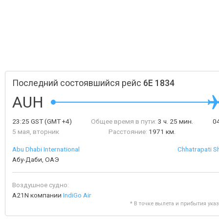
Последний состоявшийся рейс
6E 1834
AUH
23:25
GST
(GMT +4)
Общее время в пути:
3 ч. 25 мин.
0
5 мая, вторник
Расстояние:
1971 км.
Abu Dhabi International
Chhatrapati Sh
Абу-Даби, ОАЭ
Воздушное судно:
A21N компании
IndiGo Air
* В точке вылета и прибытия ука