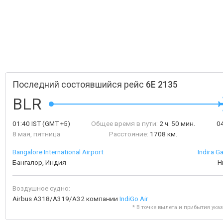
Последний состоявшийся рейс
6E 2135
BLR
01:40
IST
(GMT +5)
Общее время в пути:
2 ч. 50 мин.
0
8 мая, пятница
Расстояние:
1708 км.
Bangalore International Airport
Indira G
Бангалор, Индия
Н
Воздушное судно:
Airbus A318/A319/A32 компании
IndiGo Air
* В точке вылета и прибытия ука