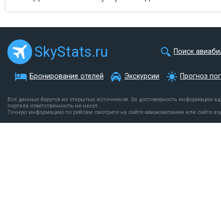
SkyStats.ru
Поиск авиаби
Бронирование отелей
Экскурсии
Прогноз по
Все данные берутся из открытых источников. За достоверность информации а
портала ответственность не несет.
Точную информацию по рейсам смотрите на сайте авиакомпании или сайте аэ