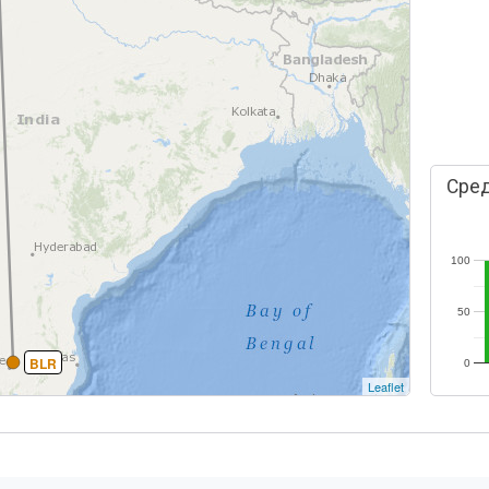
Сред
100
50
BLR
0
Leaflet