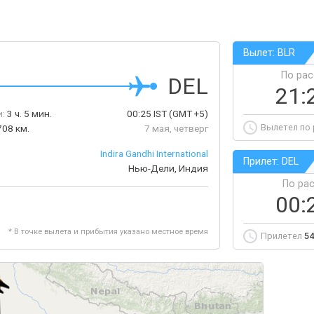
Вылет: BLR
По ра
DEL
21:
:
3 ч. 5 мин.
00:25
IST
(GMT +5)
Вылетел по
708 км.
7 мая, четверг
Indira Gandhi International
Прилет: DEL
Нью-Дели, Индия
По ра
00:
* В точке вылета и прибытия указано местное время
Прилетел
54