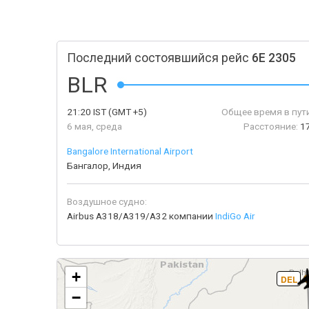
Последний состоявшийся рейс
6E 2305
BLR
21:20
IST
(GMT +5)
Общее время в пути
6 мая, среда
Расстояние:
1
Bangalore International Airport
Бангалор, Индия
Воздушное судно:
Airbus A318/A319/A32 компании
IndiGo Air
+
DEL
−