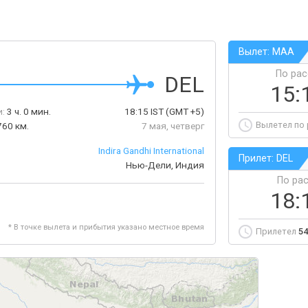
Вылет: MAA
По ра
DEL
15:
:
3 ч. 0 мин.
18:15
IST
(GMT +5)
Вылетел по
760 км.
7 мая, четверг
Indira Gandhi International
Прилет: DEL
Нью-Дели, Индия
По ра
18:
* В точке вылета и прибытия указано местное время
Прилетел
54