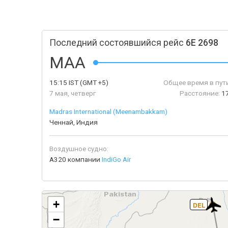
Последний состоявшийся рейс
6E 2698
MAA
15:15
IST
(GMT +5)
Общее время в пути
7 мая, четверг
Расстояние:
1
Madras International (Meenambakkam)
Ченнай, Индия
Воздушное судно:
A320 компании
IndiGo Air
+
DEL
−