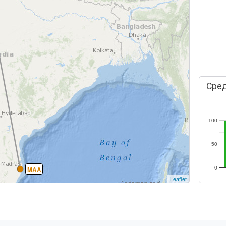
Сред
100
50
MAA
0
Leaflet