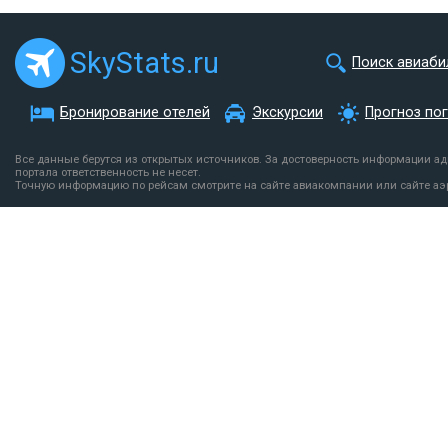
SkyStats.ru
Поиск авиаби
Бронирование отелей
Экскурсии
Прогноз по
Все данные берутся из открытых источников. За достоверность информации а
портала ответственность не несет.
Точную информацию по рейсам смотрите на сайте авиакомпании или сайте аэ