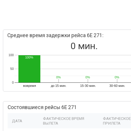
Среднее время задержки рейса 6E 271:
0 мин.
100
100%
50
0%
0%
0%
0%
0%
0%
0
вовремя
до 15 мин.
15-30 мин.
30-60 мин.
Состоявшиеся рейсы 6E 271
ФАКТИЧЕСКОЕ ВРЕМЯ
ФАКТИЧЕСКОЕ
ДАТА
ВЫЛЕТА
ПРИЛЕТА