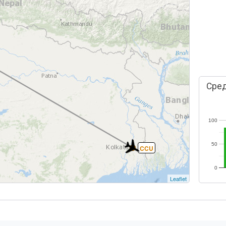
Сред
100
50
CCU
0
Leaflet