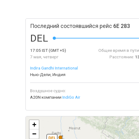
Последний состоявшийся рейс
6E 283
DEL
17:05
IST
(GMT +5)
Общее время в пути
7 мая, четверг
Расстояние:
1
Indira Gandhi International
Нью-Дели, Индия
Воздушное судно:
A20N компании
IndiGo Air
+
−
DEL