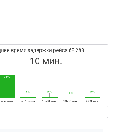
нее время задержки рейса 6E 283:
10 мин.
85%
5%
5%
5%
5%
5%
5%
0%
0%
вовремя
до 15 мин.
15-30 мин.
30-60 мин.
> 60 мин.