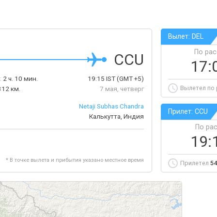
Вылет: DEL
По ра
CCU
17:
:
2 ч. 10 мин.
19:15
IST
(GMT +5)
Вылетел по
312 км.
7 мая, четверг
Netaji Subhas Chandra
Прилет: CCU
Калькутта, Индия
По ра
19:
* В точке вылета и прибытия указано местное время
Прилетел
54