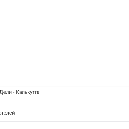
ели - Калькутта
отелей