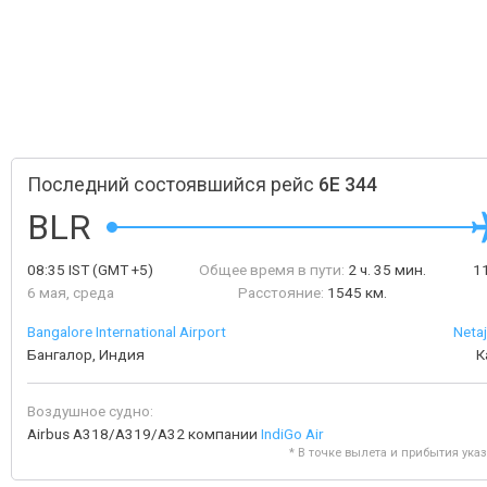
Последний состоявшийся рейс
6E 344
BLR
08:35
IST
(GMT +5)
Общее время в пути:
2 ч. 35 мин.
1
6 мая, среда
Расстояние:
1545 км.
Bangalore International Airport
Neta
Бангалор, Индия
К
Воздушное судно:
Airbus A318/A319/A32 компании
IndiGo Air
* В точке вылета и прибытия ука