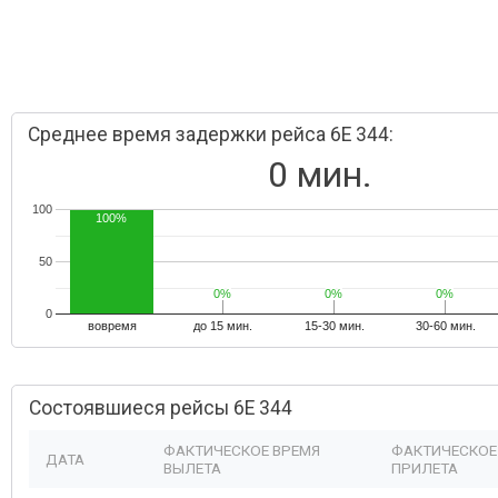
Среднее время задержки рейса 6E 344:
0 мин.
100
100%
50
0%
0%
0%
0%
0%
0%
0
вовремя
до 15 мин.
15-30 мин.
30-60 мин.
Состоявшиеся рейсы 6E 344
ФАКТИЧЕСКОЕ ВРЕМЯ
ФАКТИЧЕСКОЕ
ДАТА
ВЫЛЕТА
ПРИЛЕТА