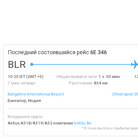
Последний состоявшийся рейс
6E 346
BLR
10:25
IST
(GMT +5)
Общее время в пути:
1 ч. 50 мин.
1
7 мая, четверг
Расстояние:
834 км.
Bangalore International Airport
Chhatrapati Sh
Бангалор, Индия
Воздушное судно:
Airbus A318/A319/A32 компании
IndiGo Air
* В точке вылета и прибытия ука