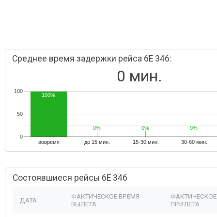
Среднее время задержки рейса 6E 346:
0 мин.
100
100%
50
0%
0%
0%
0%
0%
0%
0
вовремя
до 15 мин.
15-30 мин.
30-60 мин.
Состоявшиеся рейсы 6E 346
ФАКТИЧЕСКОЕ ВРЕМЯ
ФАКТИЧЕСКОЕ
ДАТА
ВЫЛЕТА
ПРИЛЕТА