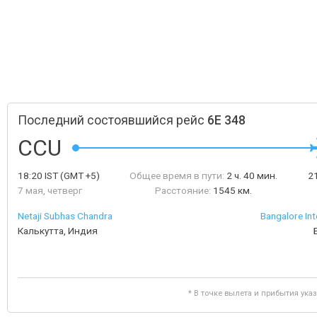
Последний состоявшийся рейс
6E 348
CCU
18:20
IST
(GMT +5)
Общее время в пути:
2 ч. 40 мин.
2
7 мая, четверг
Расстояние:
1545 км.
Netaji Subhas Chandra
Bangalore Int
Калькутта, Индия
* В точке вылета и прибытия ука