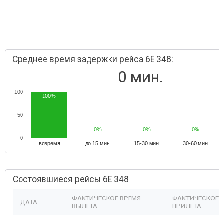
Среднее время задержки рейса 6E 348:
0 мин.
100
100%
50
0%
0%
0%
0%
0%
0%
0
вовремя
до 15 мин.
15-30 мин.
30-60 мин.
Состоявшиеся рейсы 6E 348
ФАКТИЧЕСКОЕ ВРЕМЯ
ФАКТИЧЕСКОЕ
ДАТА
ВЫЛЕТА
ПРИЛЕТА