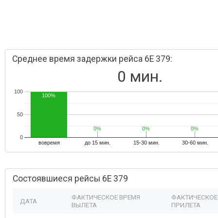
Среднее время задержки рейса 6E 379:
0 мин.
100
100%
50
0%
0%
0%
0%
0%
0%
0
вовремя
до 15 мин.
15-30 мин.
30-60 мин.
Состоявшиеся рейсы 6E 379
ФАКТИЧЕСКОЕ ВРЕМЯ
ФАКТИЧЕСКОЕ
ДАТА
ВЫЛЕТА
ПРИЛЕТА