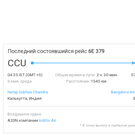
Последний состоявшийся рейс
6E 379
CCU
04:35
IST
(GMT +5)
Общее время в пути:
2 ч. 30 мин.
0
6 мая, среда
Расстояние:
1545 км.
Netaji Subhas Chandra
Bangalore Int
Калькутта, Индия
Воздушное судно:
A20N компании
IndiGo Air
* В точке вылета и прибытия ука