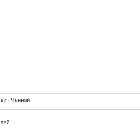
аи - Ченнай
елей