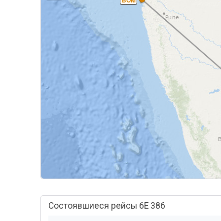
BOM
Состоявшиеся рейсы 6E 386