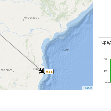
Сред
100
50
MAA
0
Leaflet