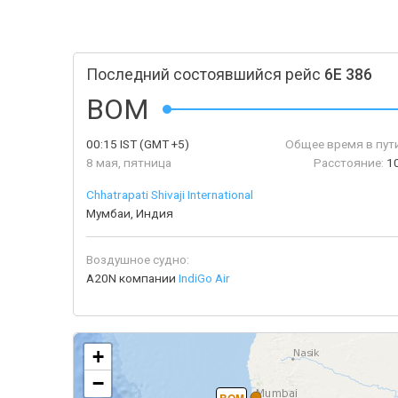
Последний состоявшийся рейс
6E 386
BOM
00:15
IST
(GMT +5)
Общее время в пути
8 мая, пятница
Расстояние:
1
Chhatrapati Shivaji International
Мумбаи, Индия
Воздушное судно:
A20N компании
IndiGo Air
+
−