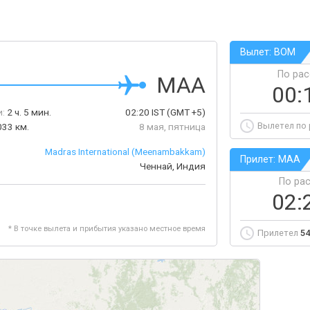
Вылет: BOM
По ра
MAA
00:
:
2 ч. 5 мин.
02:20
IST
(GMT +5)
Вылетел по
033 км.
8 мая, пятница
Madras International (Meenambakkam)
Прилет: MAA
Ченнай, Индия
По ра
02:
* В точке вылета и прибытия указано местное время
Прилетел
54