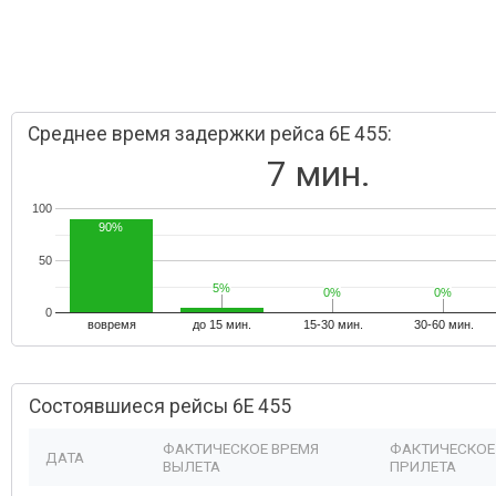
Среднее время задержки рейса 6E 455:
7 мин.
100
90%
50
5%
5%
0%
0%
0%
0%
0
вовремя
до 15 мин.
15-30 мин.
30-60 мин.
Состоявшиеся рейсы 6E 455
ФАКТИЧЕСКОЕ ВРЕМЯ
ФАКТИЧЕСКОЕ
ДАТА
ВЫЛЕТА
ПРИЛЕТА