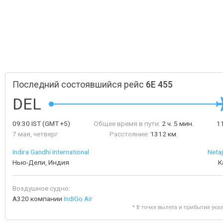
Последний состоявшийся рейс
6E 455
DEL
09:30
IST
(GMT +5)
Общее время в пути:
2 ч. 5 мин.
1
7 мая, четверг
Расстояние:
1312 км.
Indira Gandhi International
Neta
Нью-Дели, Индия
К
Воздушное судно:
A320 компании
IndiGo Air
* В точке вылета и прибытия ука