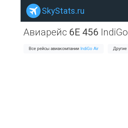
SkyStats.ru
Авиарейс
6E 456
IndiGo
Все рейсы авиакомпании
IndiGo Air
Другие