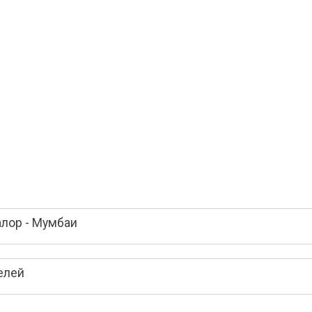
алор - Мумбаи
елей