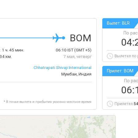
Вылет: BLR
По ра
BOM
04:
:
1 ч. 45 мин.
06:10
IST
(GMT +5)
Вылетел по
34 км.
7 мая, четверг
Chhatrapati Shivaji International
Прилет: BOM
Мумбаи, Индия
По ра
06:
* В точке вылета и прибытия указано местное время
Прилетел
54