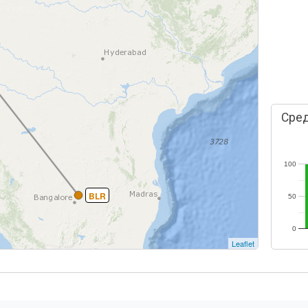
Сред
100
BLR
50
0
Leaflet