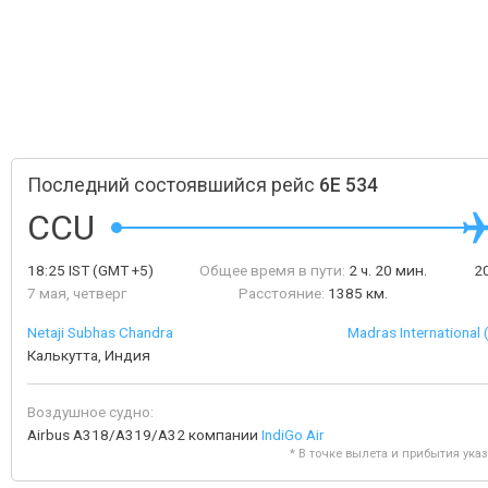
Последний состоявшийся рейс
6E 534
CCU
18:25
IST
(GMT +5)
Общее время в пути:
2 ч. 20 мин.
2
7 мая, четверг
Расстояние:
1385 км.
Netaji Subhas Chandra
Madras Internationa
Калькутта, Индия
Воздушное судно:
Airbus A318/A319/A32 компании
IndiGo Air
* В точке вылета и прибытия ука