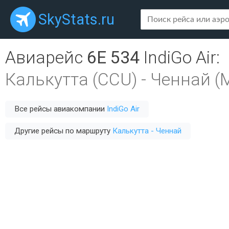
SkyStats.ru
Авиарейс
6E 534
IndiGo Air
:
Калькутта (CCU)
-
Ченнай (
Все рейсы авиакомпании
IndiGo Air
Другие рейсы по маршруту
Калькутта - Ченнай