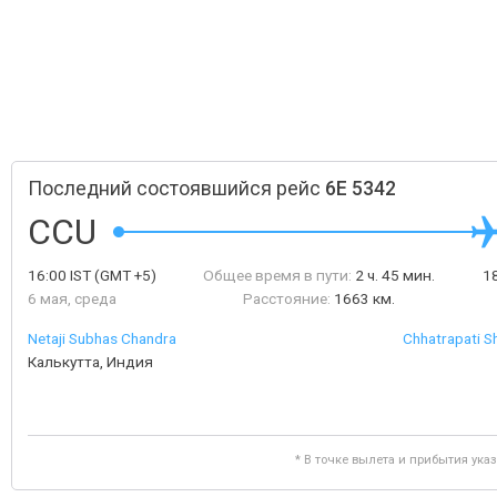
Последний состоявшийся рейс
6E 5342
CCU
16:00
IST
(GMT +5)
Общее время в пути:
2 ч. 45 мин.
1
6 мая, среда
Расстояние:
1663 км.
Netaji Subhas Chandra
Chhatrapati Sh
Калькутта, Индия
* В точке вылета и прибытия ука