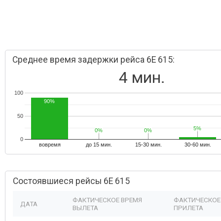
Среднее время задержки рейса 6E 615:
4 мин.
100
90%
50
5%
5%
0%
0%
0%
0%
0
вовремя
до 15 мин.
15-30 мин.
30-60 мин.
Состоявшиеся рейсы 6E 615
ФАКТИЧЕСКОЕ ВРЕМЯ
ФАКТИЧЕСКОЕ
ДАТА
ВЫЛЕТА
ПРИЛЕТА