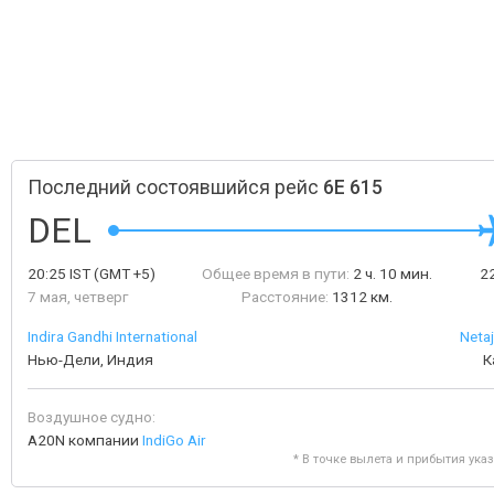
Последний состоявшийся рейс
6E 615
DEL
20:25
IST
(GMT +5)
Общее время в пути:
2 ч. 10 мин.
2
7 мая, четверг
Расстояние:
1312 км.
Indira Gandhi International
Neta
Нью-Дели, Индия
К
Воздушное судно:
A20N компании
IndiGo Air
* В точке вылета и прибытия ука