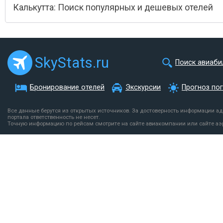
Калькутта: Поиск популярных и дешевых отелей
SkyStats.ru
Поиск авиаби
Бронирование отелей
Экскурсии
Прогноз по
Все данные берутся из открытых источников. За достоверность информации а
портала ответственность не несет.
Точную информацию по рейсам смотрите на сайте авиакомпании или сайте аэ